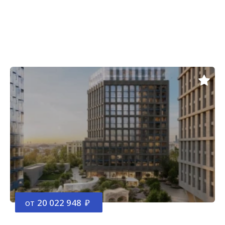
от
20 022 948