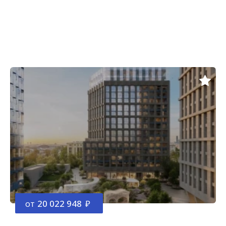
от
20 022 948