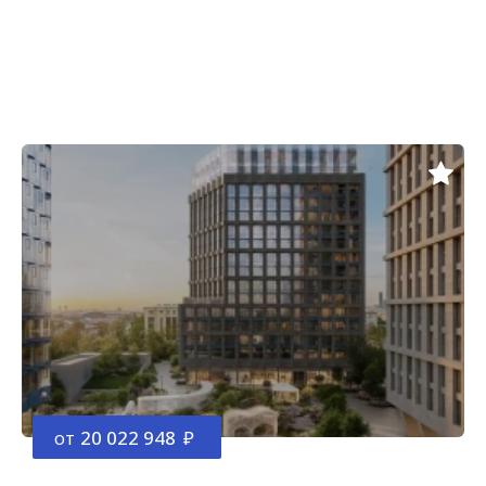
от
20 022 948