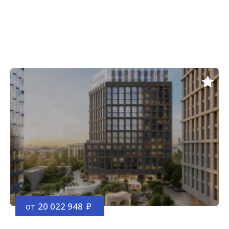
от
20 022 948