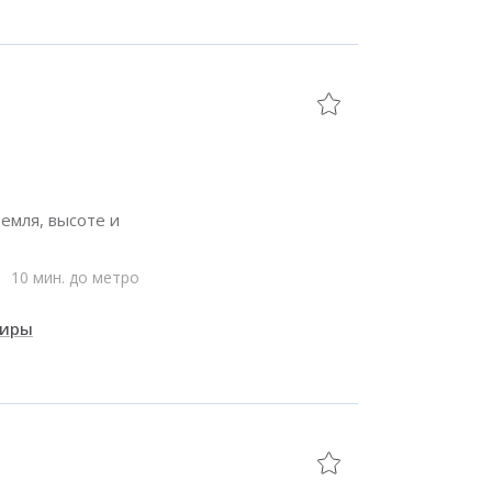
емля, высоте и
10 мин. до метро
тиры