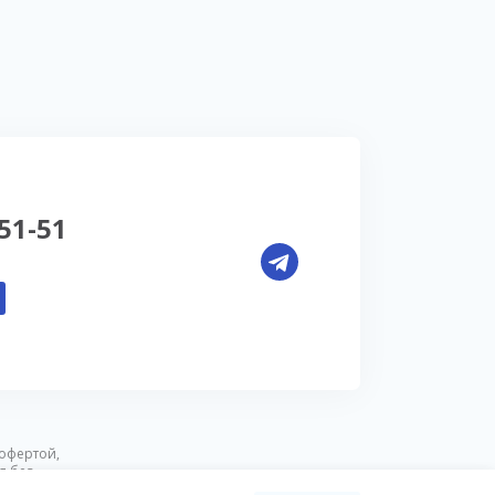
-51-51
офертой,
я без