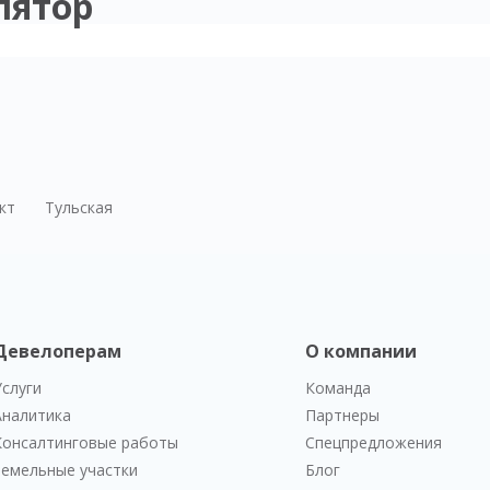
лятор
кт
Тульская
Девелоперам
О компании
Услуги
Команда
Аналитика
Партнеры
Консалтинговые работы
Спецпредложения
Земельные участки
Блог