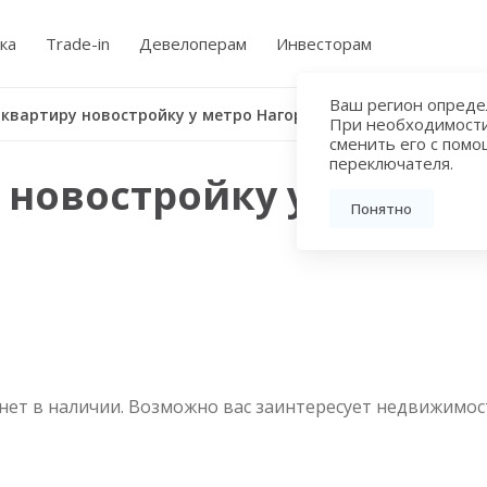
ка
Trade-in
Девелоперам
Инвесторам
Ваш регион определ
 квартиру новостройку у метро Нагорная
При необходимост
сменить его с пом
переключателя.
 новостройку у метро 
Понятно
нет в наличии. Возможно вас заинтересует недвижимос