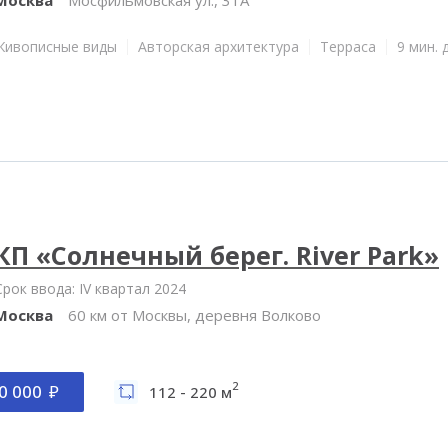
Живописные виды
Авторская архитектура
Терраса
9 мин. 
КП «Солнечный берег. River Park»
Срок ввода: IV квартал 2024
Москва
60 км от Москвы, деревня Волково
2
0 000
112 - 220 м