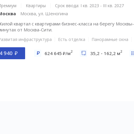
Премиум
Квартиры
Срок ввода: I кв. 2023 - III кв. 2027
Москва
Москва, ул. Шеногина
Жилой квартал с квартирами бизнес-класса на берегу Москвы-
минутах от Москва-Сити.
Развитая инфраструктура
Есть отделка
Панорамные окна
2
2
4 940
624 645
/м
35,2 - 162,2 м