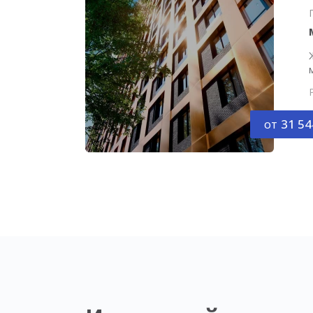
от
31 54