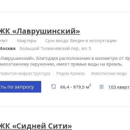
ЖК «Лаврушинский»
Элит
Квартиры
Срок ввода: Введен в эксплуатацию
Москва
Большой Толмачёвский пер., вл. 5
«Лаврушинский», благодаря расположению в километре от Кр
малоэтажному окружению, имеет прямые виды на Кремль.
Развитая инфраструктура
Рядом Кремль
Живописные виды
2
ть по запросу
66,4 - 979,5 м
103 квар
ЖК «Сидней Сити»