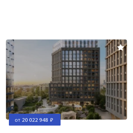
от
20 022 948