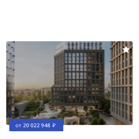
от
20 022 948