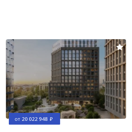
от
20 022 948