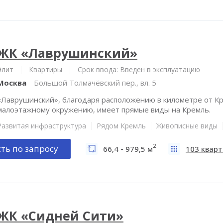
ЖК «Лаврушинский»
Элит
Квартиры
Срок ввода: Введен в эксплуатацию
Москва
Большой Толмачёвский пер., вл. 5
«Лаврушинский», благодаря расположению в километре от Кр
малоэтажному окружению, имеет прямые виды на Кремль.
Развитая инфраструктура
Рядом Кремль
Живописные виды
2
ть по запросу
66,4 - 979,5 м
103 квар
ЖК «Сидней Сити»