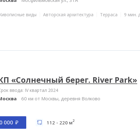
Живописные виды
Авторская архитектура
Терраса
9 мин. 
КП «Солнечный берег. River Park»
Срок ввода: IV квартал 2024
Москва
60 км от Москвы, деревня Волково
2
0 000
112 - 220 м