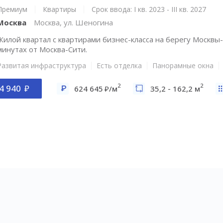
Премиум
Квартиры
Срок ввода: I кв. 2023 - III кв. 2027
Москва
Москва, ул. Шеногина
Жилой квартал с квартирами бизнес-класса на берегу Москвы-
минутах от Москва-Сити.
Развитая инфраструктура
Есть отделка
Панорамные окна
2
2
4 940
624 645
/м
35,2 - 162,2 м