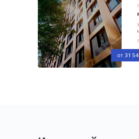
от
31 54