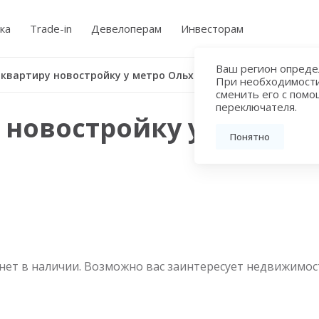
ка
Trade-in
Девелоперам
Инвесторам
Ваш регион определ
 квартиру новостройку у метро Ольховая
При необходимост
сменить его с пом
переключателя.
 новостройку у метро 
Понятно
нет в наличии. Возможно вас заинтересует недвижимос