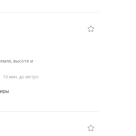
емля, высоте и
10 мин. до метро
тиры