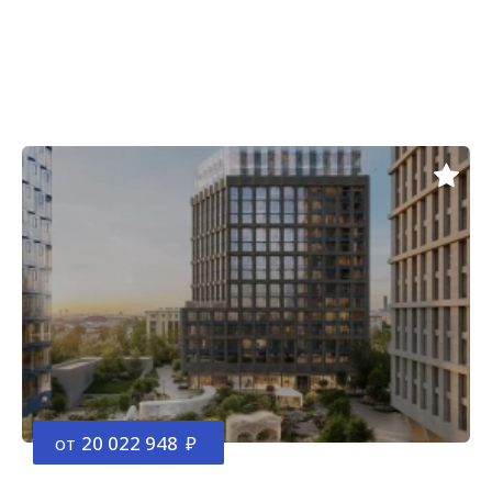
от
20 022 948