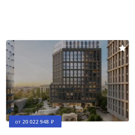
от
20 022 948