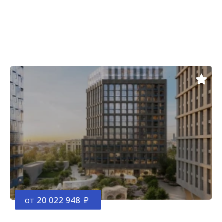
от
20 022 948