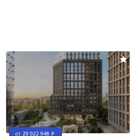
от
20 022 948