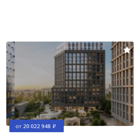
от
20 022 948