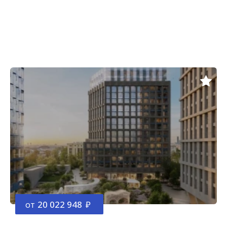
от
20 022 948