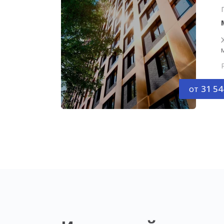
от
31 54