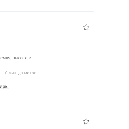
емля, высоте и
10 мин. до метро
тиры