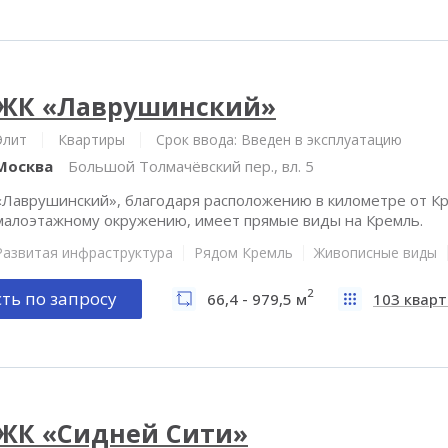
ЖК «Лаврушинский»
Элит
Квартиры
Срок ввода: Введен в эксплуатацию
Москва
Большой Толмачёвский пер., вл. 5
«Лаврушинский», благодаря расположению в километре от Кр
малоэтажному окружению, имеет прямые виды на Кремль.
Развитая инфраструктура
Рядом Кремль
Живописные виды
2
ть по запросу
66,4 - 979,5 м
103 квар
ЖК «Сидней Сити»