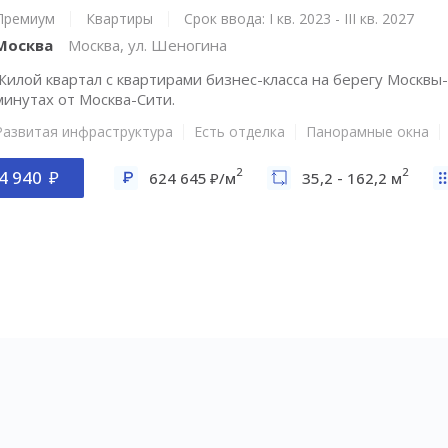
Премиум
Квартиры
Срок ввода: I кв. 2023 - III кв. 2027
Москва
Москва, ул. Шеногина
Жилой квартал с квартирами бизнес-класса на берегу Москвы-
минутах от Москва-Сити.
Развитая инфраструктура
Есть отделка
Панорамные окна
2
2
4 940
624 645
/м
35,2 - 162,2 м