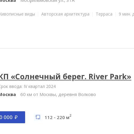
Живописные виды
Авторская архитектура
Терраса
9 мин. 
КП «Солнечный берег. River Park»
Срок ввода: IV квартал 2024
Москва
60 км от Москвы, деревня Волково
2
0 000
112 - 220 м