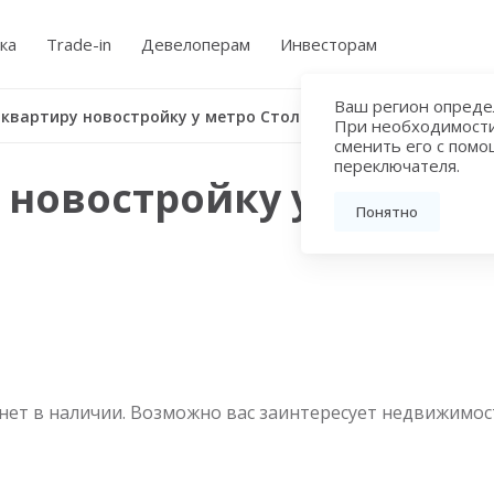
ка
Trade-in
Девелоперам
Инвесторам
Ваш регион определ
 квартиру новостройку у метро Столбово
При необходимост
сменить его с пом
переключателя.
 новостройку у метро 
Понятно
нет в наличии. Возможно вас заинтересует недвижимос