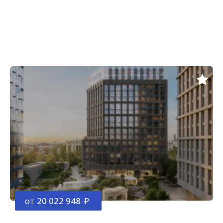
от
20 022 948