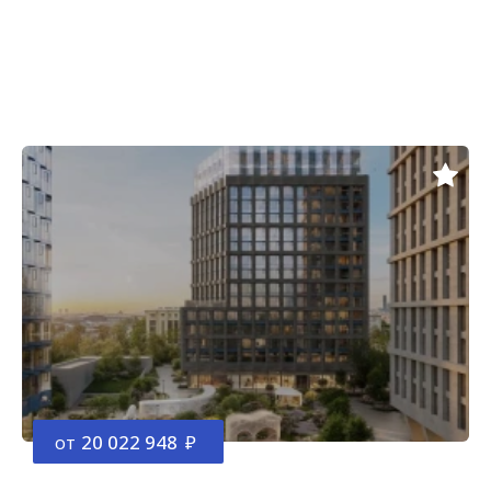
от
20 022 948