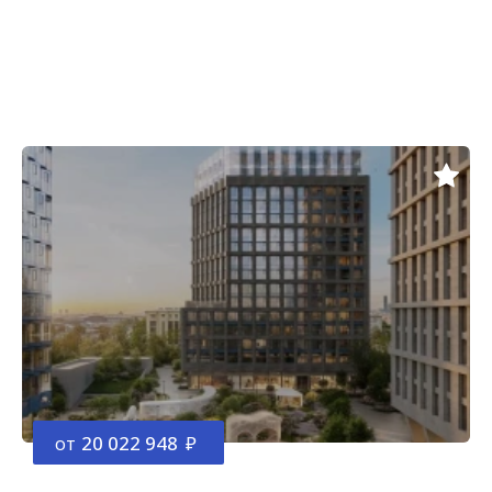
от
20 022 948