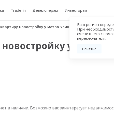
ка
Trade-in
Девелоперам
Инвесторам
Ваш регион определ
Купить квартиру новостройку у метро Улица 800-летия Москвы
При необходимост
сменить его с пом
переключателя.
 новостройку у метро У
Понятно
нет в наличии. Возможно вас заинтересует недвижимос