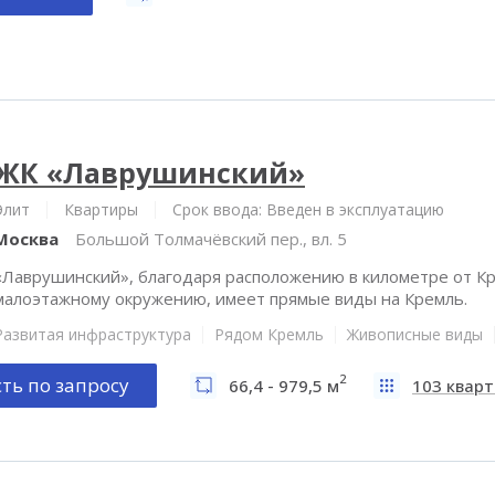
ЖК «Лаврушинский»
Элит
Квартиры
Срок ввода: Введен в эксплуатацию
Москва
Большой Толмачёвский пер., вл. 5
«Лаврушинский», благодаря расположению в километре от Кр
малоэтажному окружению, имеет прямые виды на Кремль.
Развитая инфраструктура
Рядом Кремль
Живописные виды
2
ть по запросу
66,4 - 979,5 м
103 квар