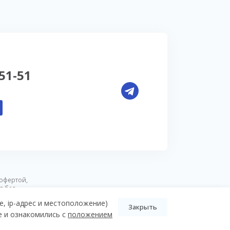
-51-51
офертой,
я без
e, ip-адрес и местоположение)
Закрыть
e и ознакомились с
положением
Разработка Pictus