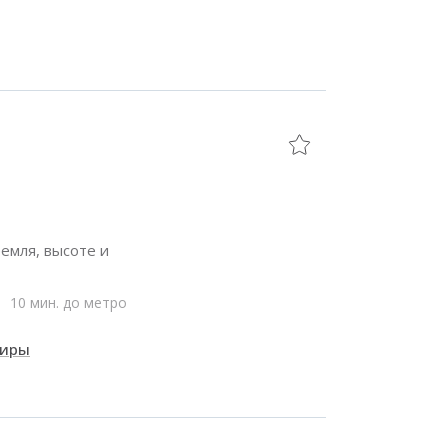
емля, высоте и
10 мин. до метро
тиры