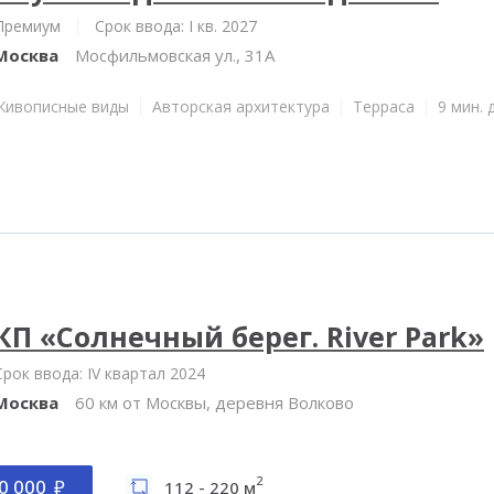
Премиум
Срок ввода: I кв. 2027
Москва
Мосфильмовская ул., 31А
Живописные виды
Авторская архитектура
Терраса
9 мин. 
КП «Солнечный берег. River Park»
Срок ввода: IV квартал 2024
Москва
60 км от Москвы, деревня Волково
2
0 000
112 - 220 м