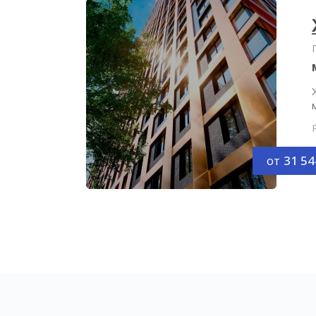
от
31 54