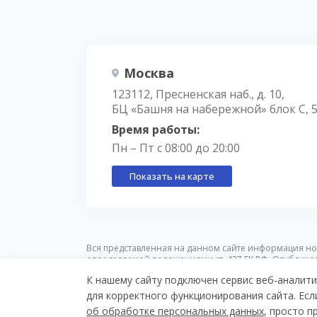
Москва
123112, Пресненская наб., д. 10,
БЦ «Башня на набережной» блок С, 
Время работы:
Пн – Пт с 08:00 до 20:00
Показать на карте
Вся представленная на данном сайте информация но
определяемой положениями ст. 437 ГК РФ. Опублико
предварительного уведомления.
К нашему сайту подключен сервис веб-аналити
для корректного функционирования сайта. Есл
© Nikoliers 2026
Все элитные ЖК
Положение 
об обработке персональных данных
, просто 