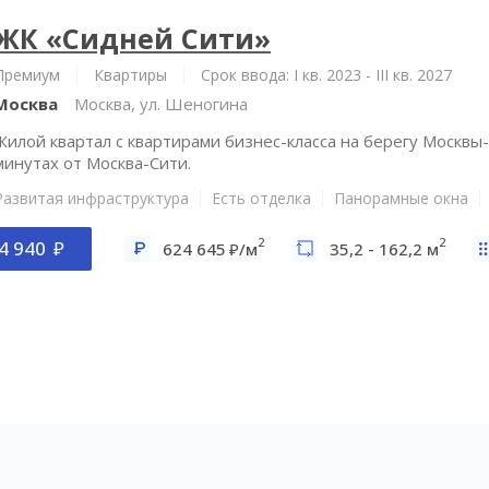
ЖК «Сидней Сити»
Премиум
Квартиры
Срок ввода: I кв. 2023 - III кв. 2027
Москва
Москва, ул. Шеногина
Жилой квартал с квартирами бизнес-класса на берегу Москвы-
минутах от Москва-Сити.
Развитая инфраструктура
Есть отделка
Панорамные окна
2
2
4 940
624 645
/м
35,2 - 162,2 м