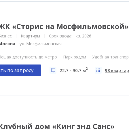
ЖК «Сторис на Мосфильмовской»
Бизнес
Квартиры
Срок ввода: I кв. 2026
Москва
ул. Мосфильмовская
Пешая доступность до метро
Парк рядом
Удобная транспор
2
ть по запросу
22,7 - 90,7 м
98 квартир
Клубный дом «Кинг энд Санс»