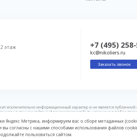
+7 (495) 258
52 этаж
kc@nikoliers.ru
Заказать звонок
сит исключительно информационный характер и не является публичной 
ванная на данном сайте информация может быть изменена в любое врем
ки Яндекс Метрика, информируем вас о сборе метаданных (cooki
и вы согласны с нашими способами использования файлов cooki
об обработке персональных данных
Карта сайта
продолжайте пользоваться сайтом.