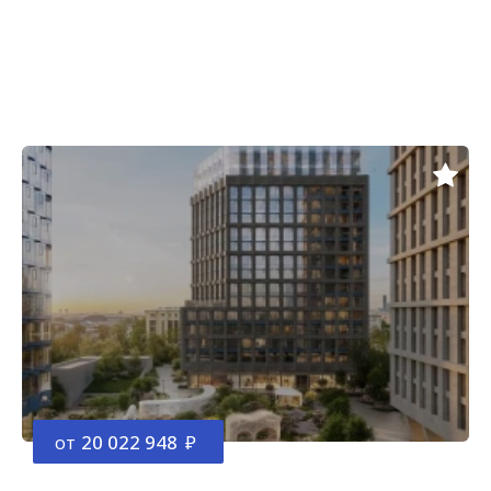
от
20 022 948