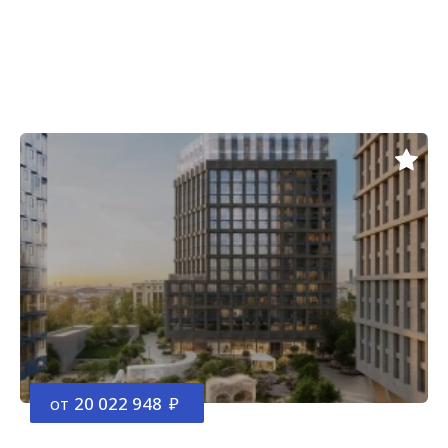
от
20 022 948