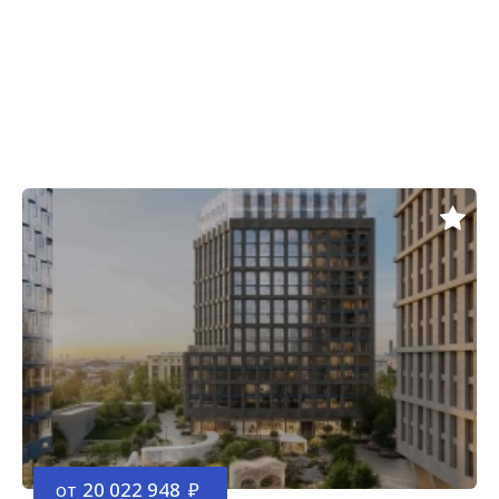
от
20 022 948