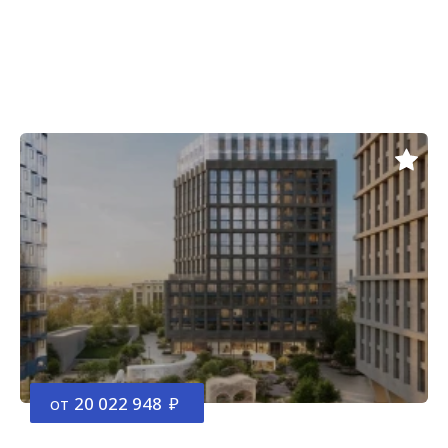
от
20 022 948