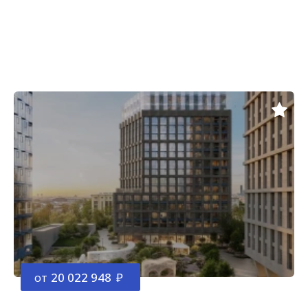
от
20 022 948