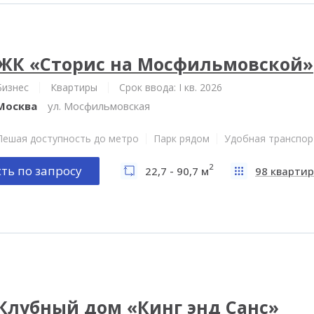
ЖК «Сторис на Мосфильмовской»
Бизнес
Квартиры
Срок ввода: I кв. 2026
Москва
ул. Мосфильмовская
Пешая доступность до метро
Парк рядом
Удобная транспор
2
ть по запросу
22,7 - 90,7 м
98 квартир
Клубный дом «Кинг энд Санс»