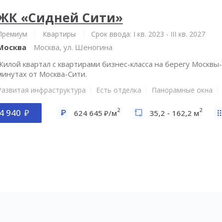
ЖК «Сидней Сити»
Премиум
Квартиры
Срок ввода: I кв. 2023 - III кв. 2027
Москва
Москва, ул. Шеногина
Жилой квартал с квартирами бизнес-класса на берегу Москвы-
минутах от Москва-Сити.
Развитая инфраструктура
Есть отделка
Панорамные окна
2
2
4 940
624 645
/м
35,2 - 162,2 м