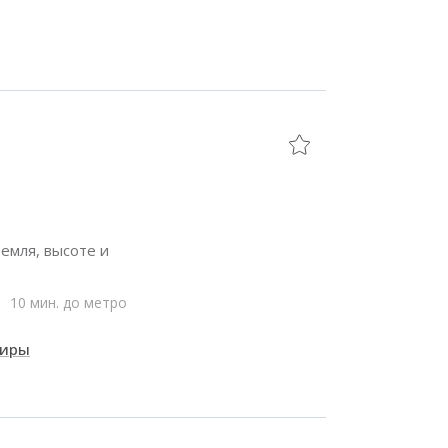
емля, высоте и
10 мин. до метро
тиры