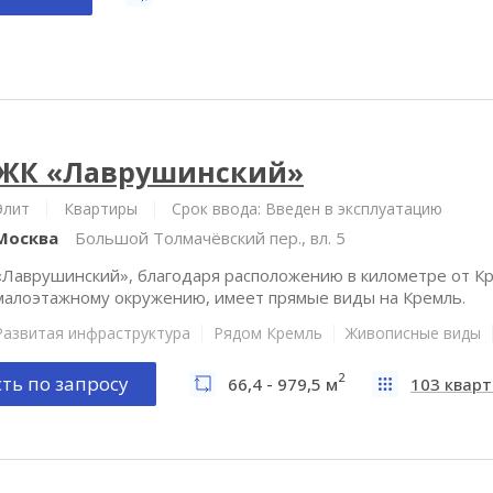
ЖК «Лаврушинский»
Элит
Квартиры
Срок ввода: Введен в эксплуатацию
Москва
Большой Толмачёвский пер., вл. 5
«Лаврушинский», благодаря расположению в километре от Кр
малоэтажному окружению, имеет прямые виды на Кремль.
Развитая инфраструктура
Рядом Кремль
Живописные виды
2
ть по запросу
66,4 - 979,5 м
103 квар