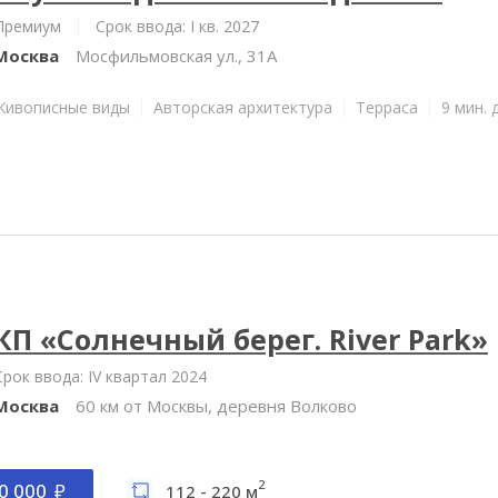
Премиум
Срок ввода: I кв. 2027
Москва
Мосфильмовская ул., 31А
Живописные виды
Авторская архитектура
Терраса
9 мин. 
КП «Солнечный берег. River Park»
Срок ввода: IV квартал 2024
Москва
60 км от Москвы, деревня Волково
2
0 000
112 - 220 м