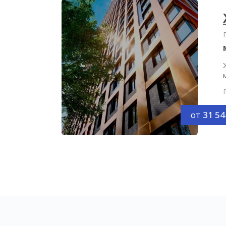
от
31 54