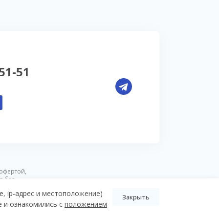
-51-51
офертой,
я без
e, ip-адрес и местоположение)
Закрыть
e и ознакомились с
положением
Разработка Pictus