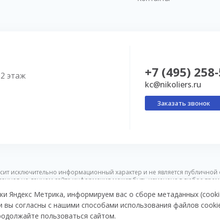
+7 (495) 258
52 этаж
kc@nikoliers.ru
Заказать звонок
сит исключительно информационный характер и не является публичной 
ванная на данном сайте информация может быть изменена в любое врем
ки Яндекс Метрика, информируем вас о сборе метаданных (cooki
и вы согласны с нашими способами использования файлов cooki
об обработке персональных данных
Карта сайта
продолжайте пользоваться сайтом.