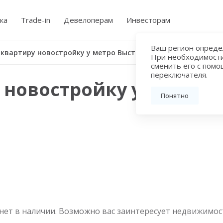
ка
Trade-in
Девелоперам
Инвесторам
Ваш регион определ
Купить квартиру новостройку у метро Выставочный центр
При необходимост
сменить его с пом
переключателя.
 новостройку у метро
Понятно
нет в наличии. Возможно вас заинтересует недвижимос