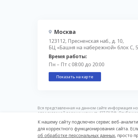
Москва
123112, Пресненская наб., д. 10,
БЦ «Башня на набережной» блок С, 
Время работы:
Пн – Пт с 08:00 до 20:00
Показать на карте
Вся представленная на данном сайте информация но
определяемой положениями ст. 437 ГК РФ. Опублико
предварительного уведомления.
К нашему сайту подключен сервис веб-аналити
для корректного функционирования сайта. Есл
© Nikoliers 2026
Все элитные ЖК
Положение 
об обработке персональных данных
, просто 