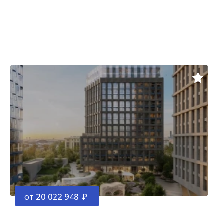
от
20 022 948