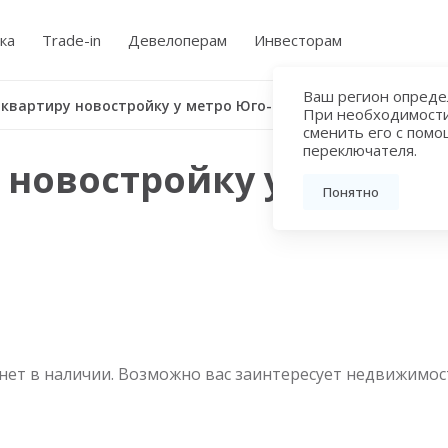
ка
Trade-in
Девелоперам
Инвесторам
Ваш регион определ
Купить квартиру новостройку у метро Юго-Восточная
При необходимост
сменить его с пом
переключателя.
 новостройку у метро 
Понятно
нет в наличии. Возможно вас заинтересует недвижимос