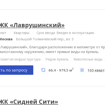
ЖК «Лаврушинский»
Элит
Квартиры
Срок ввода: Введен в эксплуатацию
Москва
Большой Толмачёвский пер., вл. 5
«Лаврушинский», благодаря расположению в километре от Кр
малоэтажному окружению, имеет прямые виды на Кремль.
Развитая инфраструктура
Рядом Кремль
Живописные виды
2
ть по запросу
66,4 - 979,5 м
103 квар
ЖК «Сидней Сити»