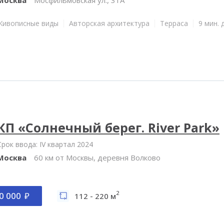
Живописные виды
Авторская архитектура
Терраса
9 мин. 
КП «Солнечный берег. River Park»
Срок ввода: IV квартал 2024
Москва
60 км от Москвы, деревня Волково
2
0 000
112 - 220 м