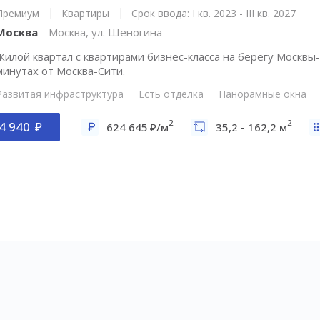
Премиум
Квартиры
Срок ввода: I кв. 2023 - III кв. 2027
Москва
Москва, ул. Шеногина
Жилой квартал с квартирами бизнес-класса на берегу Москвы-
минутах от Москва-Сити.
Развитая инфраструктура
Есть отделка
Панорамные окна
2
2
4 940
624 645
/м
35,2 - 162,2 м