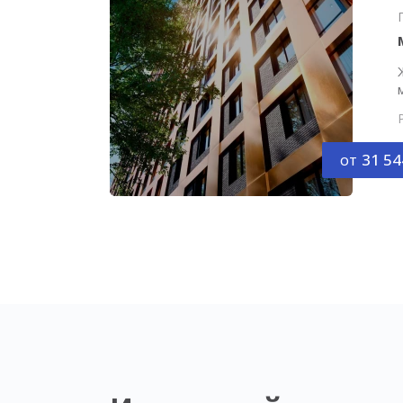
от
31 54