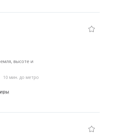
емля, высоте и
10 мин. до метро
тиры