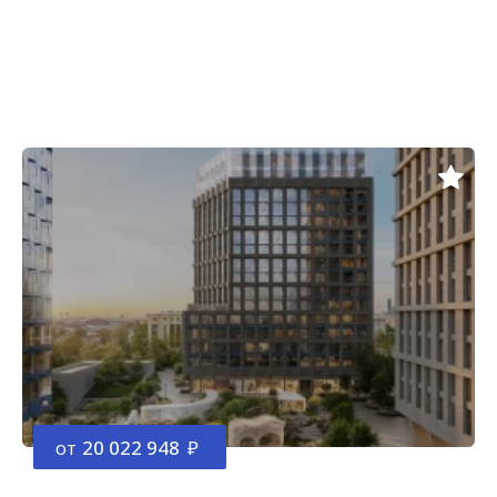
от
20 022 948