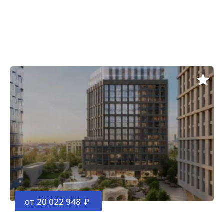
от
20 022 948