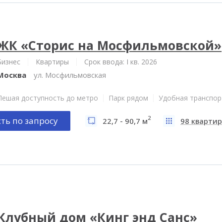
ЖК «Сторис на Мосфильмовской»
Бизнес
Квартиры
Срок ввода: I кв. 2026
Москва
ул. Мосфильмовская
Пешая доступность до метро
Парк рядом
Удобная транспор
2
ть по запросу
22,7 - 90,7 м
98 квартир
Клубный дом «Кинг энд Санс»