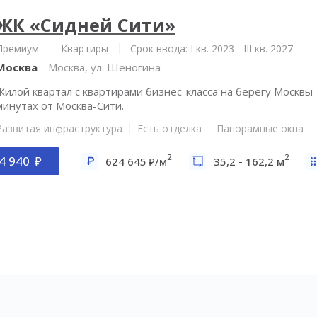
ЖК «Сидней Сити»
Премиум
Квартиры
Срок ввода: I кв. 2023 - III кв. 2027
Москва
Москва, ул. Шеногина
Жилой квартал с квартирами бизнес-класса на берегу Москвы-
минутах от Москва-Сити.
Развитая инфраструктура
Есть отделка
Панорамные окна
2
2
4 940
624 645
/м
35,2 - 162,2 м