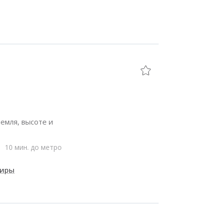
емля, высоте и
10 мин. до метро
тиры