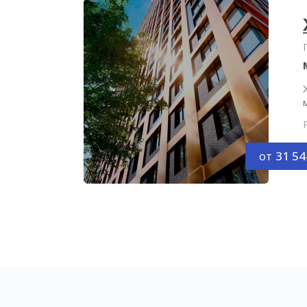
от
31 54