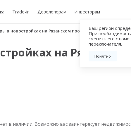
ка
Trade-in
Девелоперам
Инвесторам
Ваш регион определ
Квартиры в новостройках на Рязанском проспекте в Москве
При необходимост
сменить его с пом
переключателя.
стройках на Рязанском
Понятно
нет в наличии. Возможно вас заинтересует недвижимос