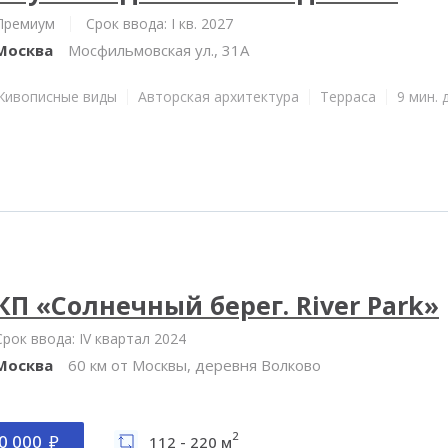
Премиум
Срок ввода: I кв. 2027
Москва
Мосфильмовская ул., 31А
Живописные виды
Авторская архитектура
Терраса
9 мин. 
КП «Солнечный берег. River Park»
Срок ввода: IV квартал 2024
Москва
60 км от Москвы, деревня Волково
2
0 000
112 - 220 м