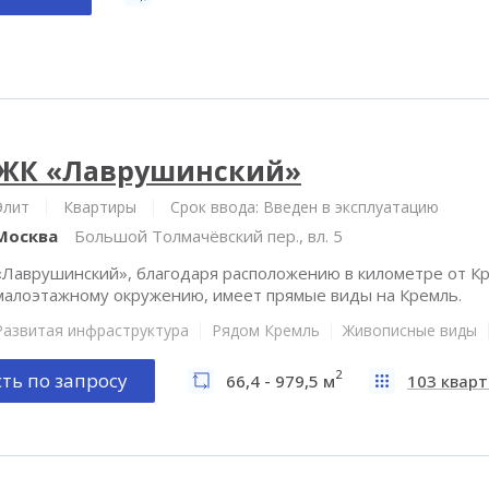
ЖК «Лаврушинский»
Элит
Квартиры
Срок ввода: Введен в эксплуатацию
Москва
Большой Толмачёвский пер., вл. 5
«Лаврушинский», благодаря расположению в километре от Кр
малоэтажному окружению, имеет прямые виды на Кремль.
Развитая инфраструктура
Рядом Кремль
Живописные виды
2
ть по запросу
66,4 - 979,5 м
103 квар