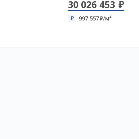
30 026 453
2
997 557
/м