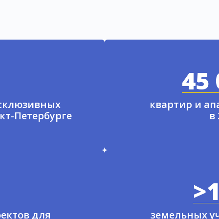
45 
ксклюзивных
квартир и а
нкт-Петербурге
в
>1
ектов для
земельных у