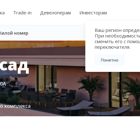
ка
Trade-in
Девелоперам
Инвесторам
Ваш регион определ
Жилой номер
При необходимост
сменить его с пом
переключателя.
сад
Понятно
80А
го комплекса