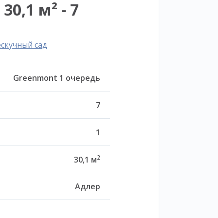
0,1 м² - 7
ескучный сад
Greenmont 1 очередь
7
1
2
30,1 м
Адлер