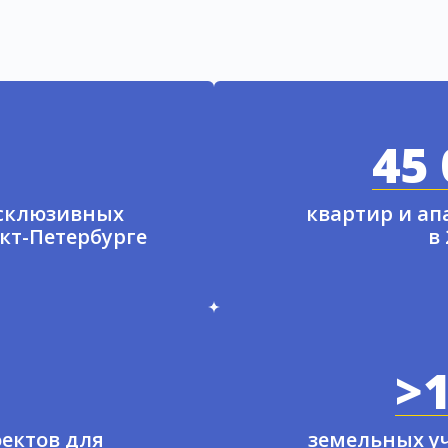
45 
ксклюзивных
квартир и а
нкт-Петербурге
в
>1
ектов для
земельных у