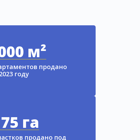
000 м²
партаментов продано
 2023 году
75 га
частков продано под