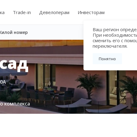
ка
Trade-in
Девелоперам
Инвесторам
Ваш регион определ
Жилой номер
При необходимост
сменить его с пом
переключателя.
сад
Понятно
80А
го комплекса