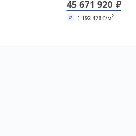
45 671 920
2
1 192 478
/м