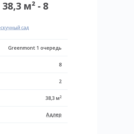
8,3 м² - 8
ескучный сад
Greenmont 1 очередь
8
2
2
38,3 м
Адлер