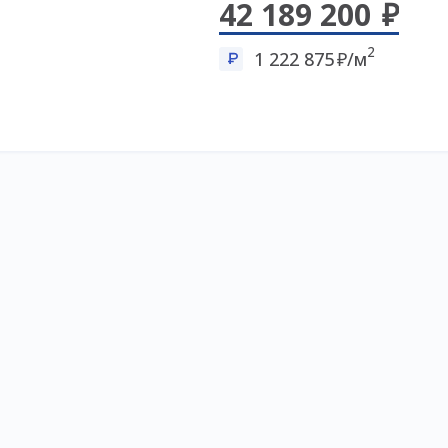
42 189 200
2
1 222 875
/м