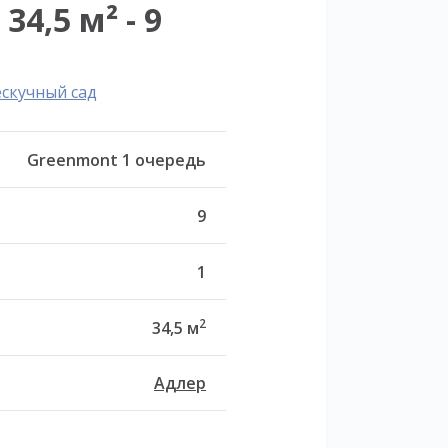
4,5 м² - 9
ескучный сад
Greenmont 1 очередь
9
1
2
34,5 м
Адлер