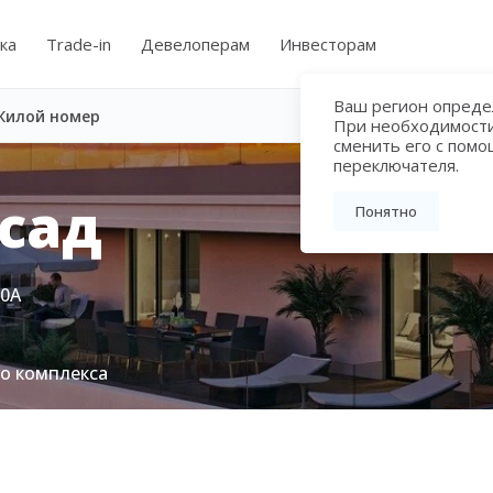
ка
Trade-in
Девелоперам
Инвесторам
Ваш регион определ
Жилой номер
При необходимост
сменить его с пом
переключателя.
сад
Понятно
80А
го комплекса