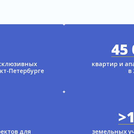
45 
ксклюзивных
квартир и а
нкт-Петербурге
в
>1
ектов для
земельных у