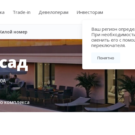
ка
Trade-in
Девелоперам
Инвесторам
Ваш регион определ
Жилой номер
При необходимост
сменить его с пом
переключателя.
сад
Понятно
80А
го комплекса