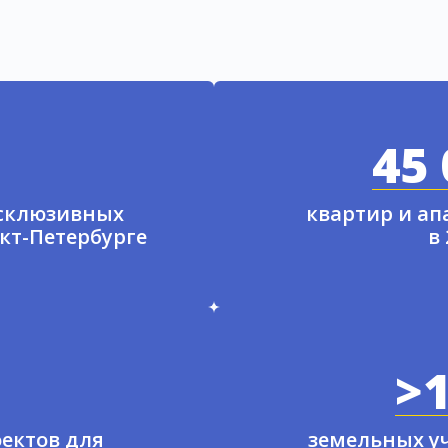
45 
ксклюзивных
квартир и а
нкт-Петербурге
в
>1
ектов для
земельных у