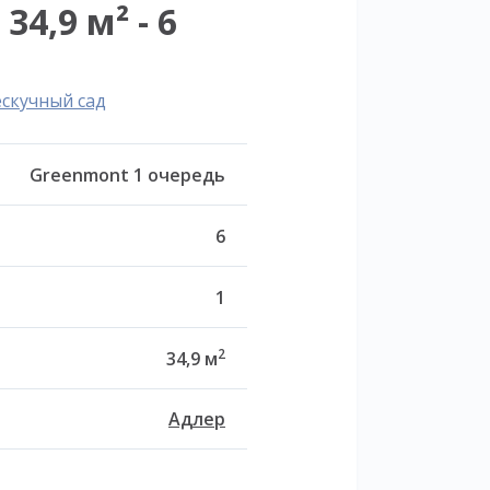
4,9 м² - 6
ескучный сад
Greenmont 1 очередь
6
1
2
34,9 м
Адлер