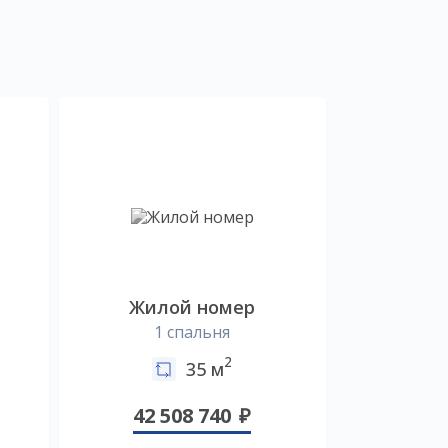
Жилой номер
1 спальня
2
35 м
42 508 740