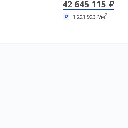
42 645 115
2
1 221 923
/м