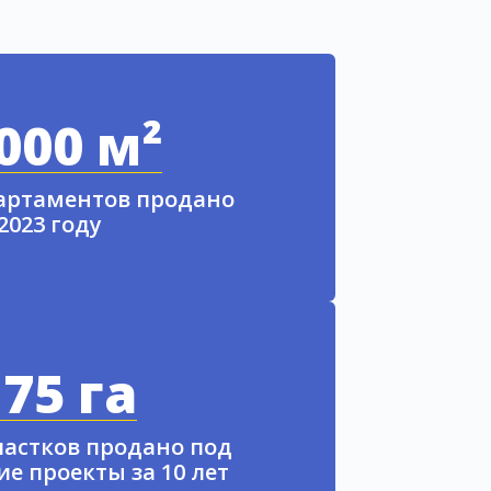
000 м²
партаментов продано
 2023 году
75 га
частков продано под
е проекты за 10 лет