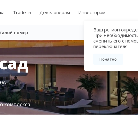
ка
Trade-in
Девелоперам
Инвесторам
Ваш регион определ
Жилой номер
При необходимост
сменить его с пом
переключателя.
сад
Понятно
80А
го комплекса