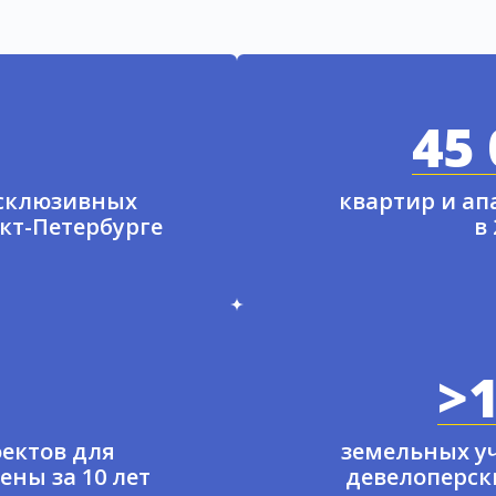
45 
ксклюзивных
квартир и а
нкт-Петербурге
в
>1
ектов для
земельных у
ены за 10 лет
девелоперски