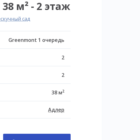
8 м² - 2 этаж
ескучный сад
Greenmont 1 очередь
2
2
2
38 м
Адлер