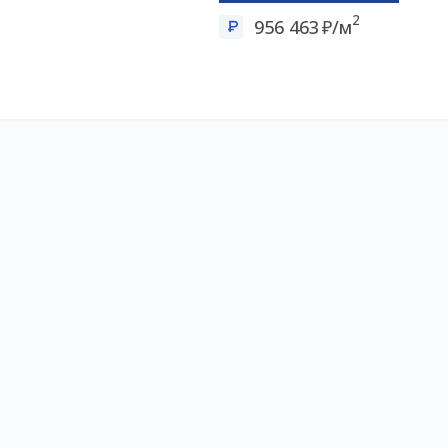
2
956 463
/м