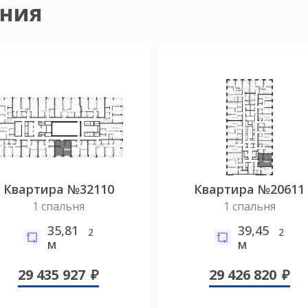
ния
Квартира №32110
Квартира №20611
1 спальня
1 спальня
35,81
39,45
2
2
м
м
29 435 927
29 426 820