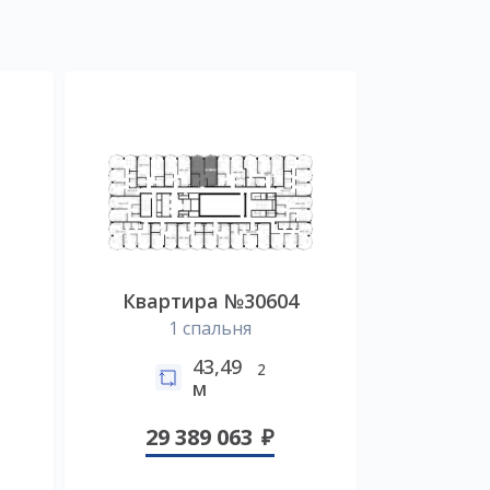
Квартира №30604
1 спальня
43,49
2
м
29 389 063