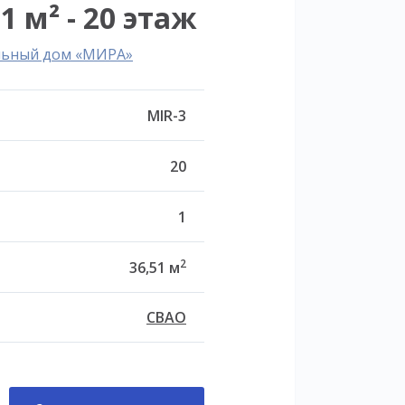
1 м² - 20 этаж
льный дом «МИРА»
MIR-3
20
1
2
36,51 м
СВАО