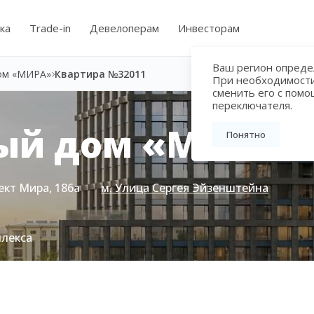
ка
Trade-in
Девелоперам
Инвесторам
Ваш регион определ
ом «МИРА»
Квартира №32011
При необходимост
сменить его с пом
переключателя.
ый дом «МИРА»
Понятно
ект Мира, 186а
м. Улица Сергея Эйзенштейна
плекса