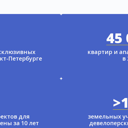
45 
ксклюзивных
квартир и а
нкт-Петербурге
в
>1
ектов для
земельных у
ены за 10 лет
девелоперски