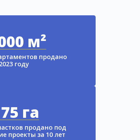
000 м²
партаментов продано
 2023 году
75 га
частков продано под
е проекты за 10 лет