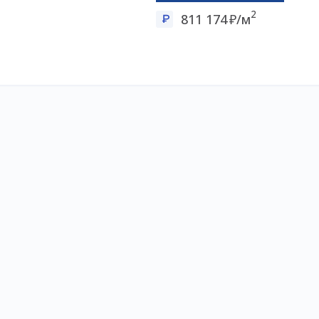
2
811 174
/м