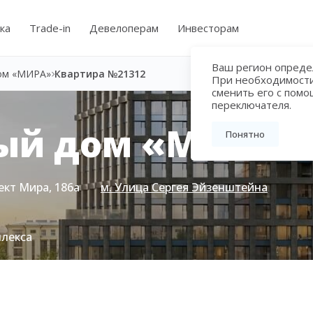
ка
Trade-in
Девелоперам
Инвесторам
Ваш регион определ
ом «МИРА»
Квартира №21312
При необходимост
сменить его с пом
переключателя.
ый дом «МИРА»
Понятно
ект Мира, 186а
м. Улица Сергея Эйзенштейна
плекса