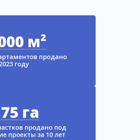
000 м²
партаментов продано
 2023 году
75 га
частков продано под
е проекты за 10 лет