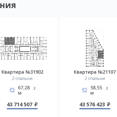
ния
Квартира №31902
Квартира №21107
2 спальни
2 спальни
67,28
58,55
2
2
м
м
43 714 507
43 576 423