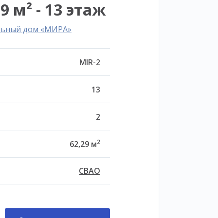
9 м² - 13 этаж
льный дом «МИРА»
MIR-2
13
2
2
62,29 м
СВАО