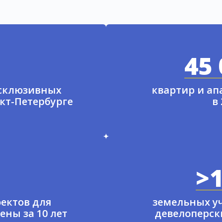
45 
ксклюзивных
квартир и а
нкт-Петербурге
в
>1
ектов для
земельных у
ены за 10 лет
девелоперски