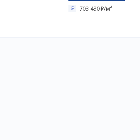
2
703 430
/м