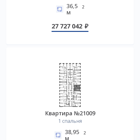
36,5
2
м
27 727 042
Квартира №21009
1 спальня
38,95
2
м