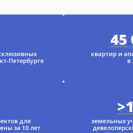
45 
ксклюзивных
квартир и а
нкт-Петербурге
в
>1
ектов для
земельных у
ены за 10 лет
девелоперски