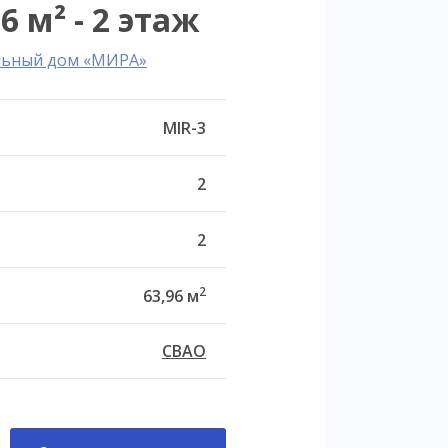
6 м² - 2 этаж
льный дом «МИРА»
MIR-3
2
2
2
63,96 м
СВАО