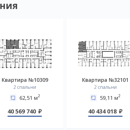
ния
Квартира №10309
Квартира №32101
2 спальни
2 спальни
2
2
62,51 м
59,11 м
40 569 740
40 434 018