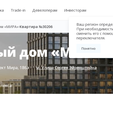
ка
Trade-in
Девелоперам
Инвесторам
Ваш регион определ
ом «МИРА»
Квартира №30206
При необходимост
сменить его с пом
переключателя.
ый дом «МИРА»
Понятно
ект Мира, 186а
м. Улица Сергея Эйзенштейна
плекса