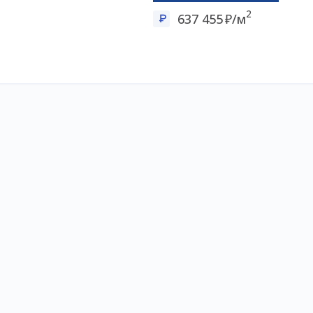
2
637 455
/м