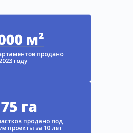
000 м²
партаментов продано
 2023 году
75 га
частков продано под
е проекты за 10 лет