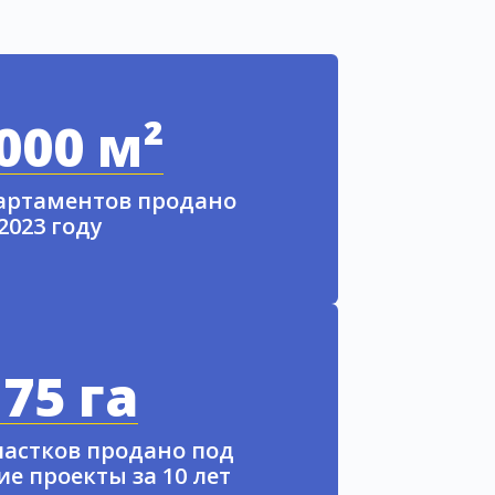
000 м²
партаментов продано
 2023 году
75 га
частков продано под
е проекты за 10 лет