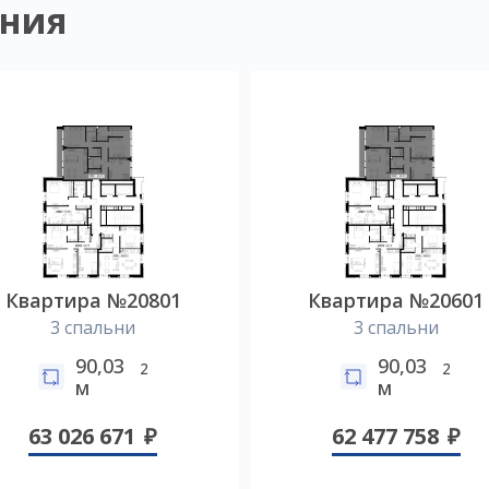
ния
Квартира №20801
Квартира №20601
3 спальни
3 спальни
90,03
90,03
2
2
м
м
63 026 671
62 477 758