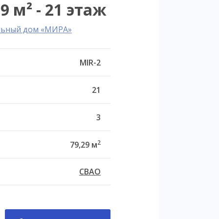
9 м² - 21 этаж
льный дом «МИРА»
MIR-2
21
3
2
79,29 м
СВАО