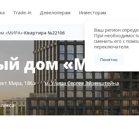
ка
Trade-in
Девелоперам
Инвесторам
Ваш регион определ
ом «МИРА»
Квартира №22106
При необходимост
сменить его с пом
переключателя.
ый дом «МИРА»
Понятно
ект Мира, 186а
м. Улица Сергея Эйзенштейна
плекса