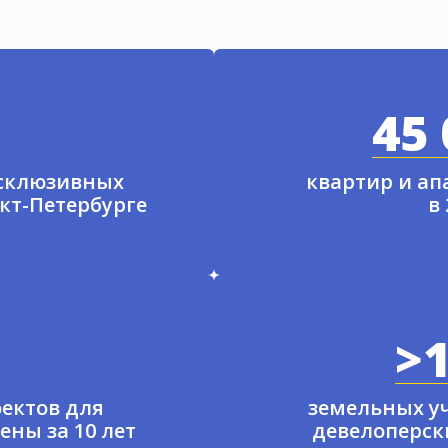
45 
ксклюзивных
квартир и а
нкт-Петербурге
в
>1
ектов для
земельных у
ены за 10 лет
девелоперски