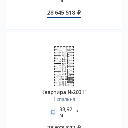
28 645 518
Квартира №20311
1 спальня
38,92
2
м
28 638 347