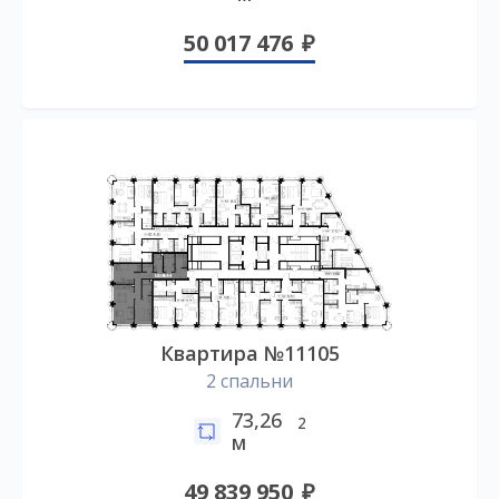
50 017 476
Квартира №11105
2 спальни
73,26
2
м
49 839 950