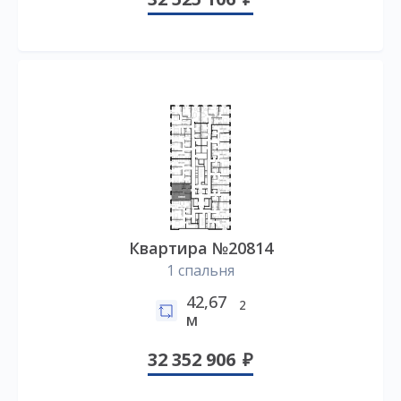
Квартира №20814
1 спальня
42,67
2
м
32 352 906