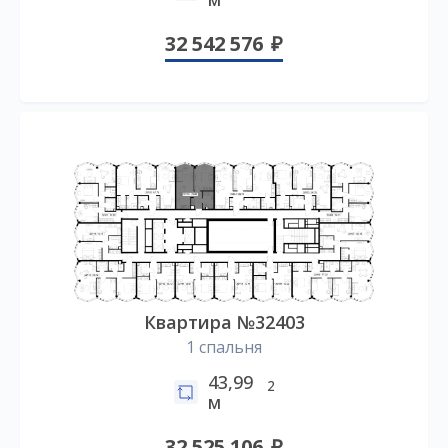
32 542 576
Квартира №32403
1 спальня
43,99
2
м
32 525 106