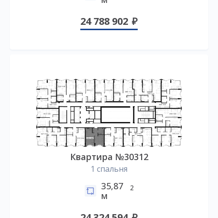
24 788 902
Квартира №30312
1 спальня
35,87
2
м
24 324 594