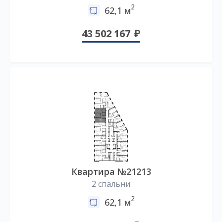
2
62,1 м
43 502 167
Квартира №21213
2 спальни
2
62,1 м