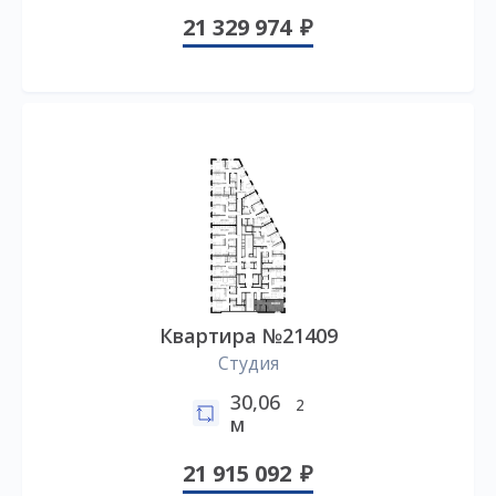
21 329 974
Квартира №21409
Студия
30,06
2
м
21 915 092