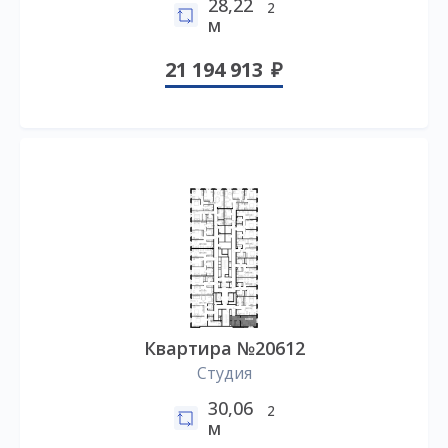
28,22
2
м
21 194 913
Квартира №20612
Студия
30,06
2
м