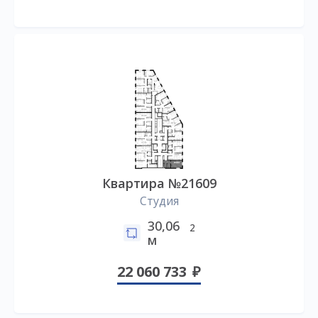
Квартира №21609
Студия
30,06
2
м
22 060 733