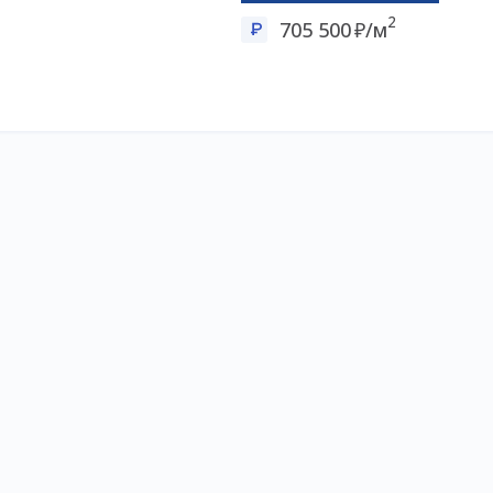
2
705 500
/м