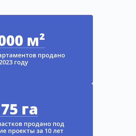
000 м²
партаментов продано
 2023 году
75 га
частков продано под
е проекты за 10 лет