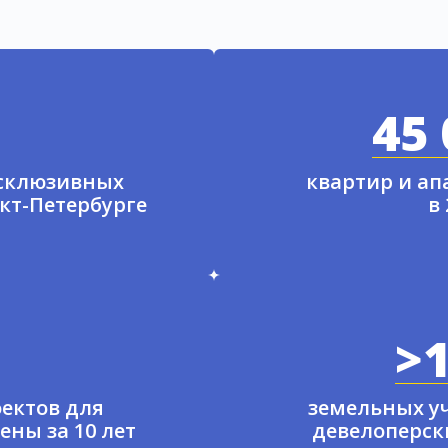
45 
ксклюзивных
квартир и а
нкт-Петербурге
в
>1
ектов для
земельных у
ены за 10 лет
девелоперски