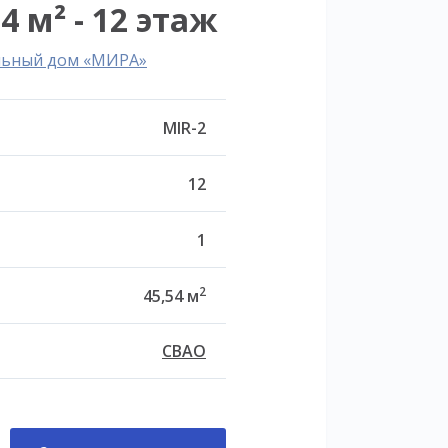
4 м² - 12 этаж
льный дом «МИРА»
MIR-2
12
1
2
45,54 м
СВАО