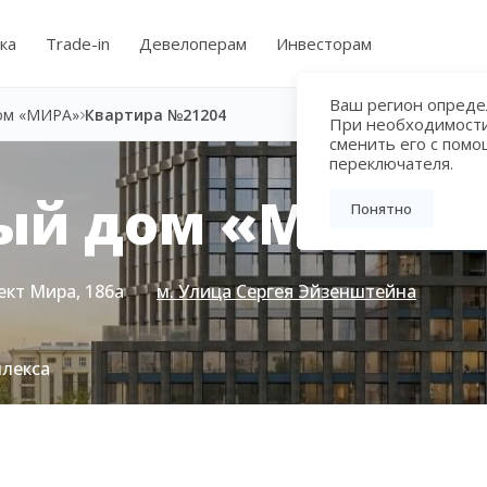
ка
Trade-in
Девелоперам
Инвесторам
Ваш регион определ
ом «МИРА»
Квартира №21204
При необходимост
сменить его с пом
переключателя.
ый дом «МИРА»
Понятно
ект Мира, 186а
м. Улица Сергея Эйзенштейна
плекса