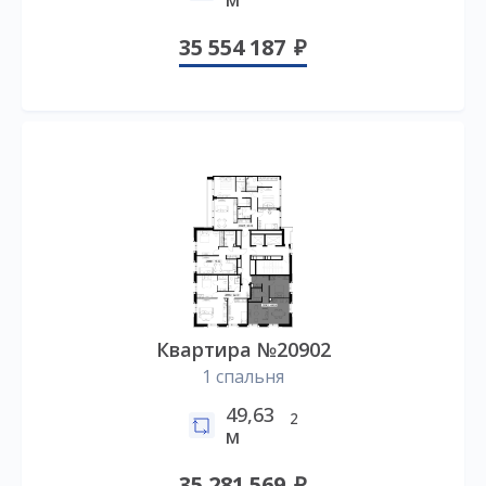
35 554 187
Квартира №20902
1 спальня
49,63
2
м
35 281 569