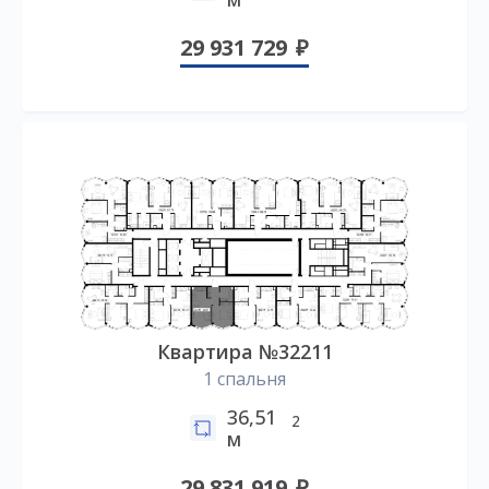
29 931 729
Квартира №32211
1 спальня
36,51
2
м
29 831 919